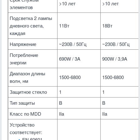
>10 лет
>10 лет
элементов
Подсветка 2 лампы
дневного света,
11Вт
18Вт
каждая
Напряжение
~230В / 50Гц
~230В / 50Гц
Потребление
690W / 3A
900W / 3,9A
энергии
Диапазон длины
1500-6800
1500-6800
волн, нм
Защитное стекло
1
1
Тип защиты
B
B
Класс по MDD
IIa
IIa
Устройство
соответствует:
EN 60601