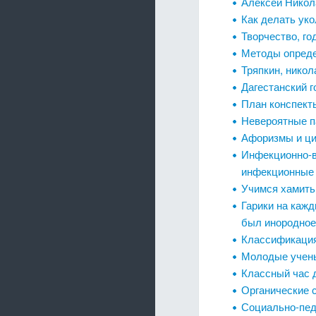
Алексей Нико
Как делать уко
Творчество, го
Методы опреде
Тряпкин, никол
Дагестанский 
План конспект
Невероятные п
Афоризмы и цит
Инфекционно-в
инфекционные 
Учимся хамить 
Гарики на кажд
был инородное
Классификаци
Молодые учены
Классный час 
Органические 
Социально-пед