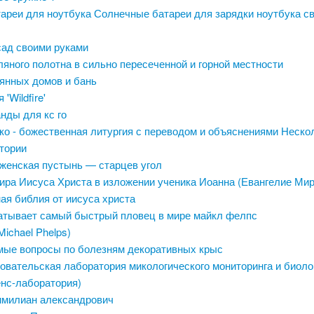
ареи для ноутбука Солнечные батареи для зарядки ноутбука с
ад своими руками
яного полотна в сильно пересеченной и горной местности
янных домов и бань
'Wildfire'
нды для кс го
ко - божественная литургия с переводом и объяснениями Неско
стории
женская пустынь — старцев угол
ира Иисуса Христа в изложении ученика Иоанна (Евангелие Мир
ая библия от иисуса христа
атывает самый быстрый пловец в мире майкл фелпс
ichael Phelps)
мые вопросы по болезням декоративных крыс
овательская лаборатория микологического мониторинга и биоло
енс-лаборатория)
милиан александрович