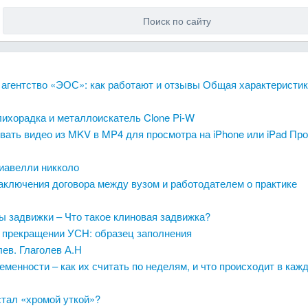
 агентство «ЭОС»: как работают и отзывы Общая характеристи
ихорадка и металлоискатель Clone Pi-W
вать видео из MKV в MP4 для просмотра на iPhone или iPad Пр
иавелли никколо
аключения договора между вузом и работодателем о практике
ы задвижки – Что такое клиновая задвижка?
 прекращении УСН: образец заполнения
ев. Глаголев А.Н
менности – как их считать по неделям, и что происходит в каж
стал «хромой уткой»?