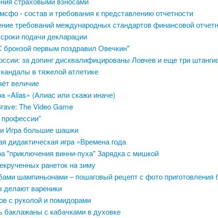
ния страховыми взносами
мсфо - состав и требования к представлению отчетности
ение требований международных стандартов финансовой отчет
 сроки подачи декларации
"С бронзой первым поздравил Овечкин"
оссии: за допинг дисквалифицированы Ловчев и еще три штанги
скандалы в тяжелой атлетике
аёт величие
а «Alias» (Алиас или скажи иначе)
rave: The Video Game
е профессии”
и Игра большие шашки
я дидактическая игра «Времена года
ра "приключения винни-пуха" Зарядка с мишкой
екрученных ранеток на зиму
ибами шампиньонами – пошаговый рецепт с фото приготовления
в делают вареники
ов с руколой и помидорами
ь баклажаны с кабачками в духовке