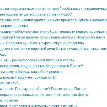
 рмо педагогов-психологов на тему "особенности психологичес
ия родителей детей с овз в условиях фгос"
основы организации адаптационного процесса Приемы организа
а первоклассника
изации учебно-познавательной деятельности первоклассников 
 период Новые приемы организации работы с первоклассников
ьи. Баранина тушеная. Секреты вкусной баранины
 диких животных и пернатой дичи Из каких частей животных мо
людо
I UAI – расшифровка типов питания в отелях
ьная кухня, традиционные блюда и еда в Египте?
 на зиму в банках, способы и рецепты
Фрироллы Пароли на турниры full tilt
сивный стиль
ые ночи. Почему ночи белые? Белые ночи в Питере
ерская гора: описание, история и интересные факты
нь и смерть
парт: биография и интересные факты из жизни