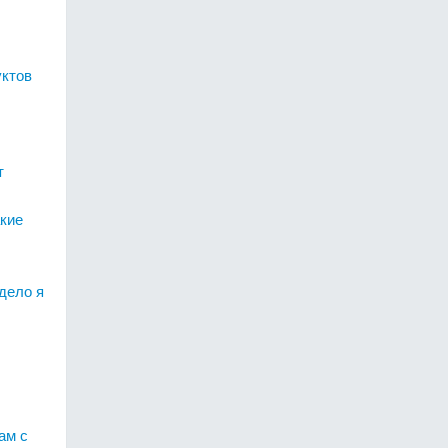
уктов
т
кие
дело я
ам с