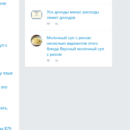
еле
Усн доходы минус расходы
лимит доходов
Молочный суп с рисом:
несколько вариантов этого
уп с
блюда Вкусный молочный суп
с рисом
у язык
 его
ать,
на $75