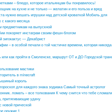
ветками – блюдо, которое итальянцам бы понравилось!
щник на кухне и не только — желатин и его польза и вред
ста нужно вешать игрушки над детской кроваткой Мобиль для
 с какого месяца
м предметникам на выпускной
бии покоряет инстаграм своим фешн-блогом
 зигокактус — Декабрист
ии – в особой печали о той частичке времени, которая никогда
 или как пройти в Смоленске, маршрут ОТ и ДО Городской тран
ользование мастики
торитель в minecraft
мышиный король
гороскоп для каждого знака зодиака Самый точный астролог
онник. ломать – все толкования К чему снится что тебе сломал
, притягивающие удачу
с новой прической
ое оружие 1