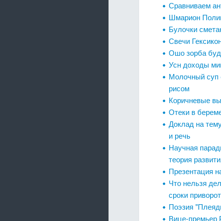
Сравниваем ан
Шмарион Поли
Булочки смета
Свечи Гексикон
Ошо зорба будд
Усн доходы ми
Молочный суп 
рисом
Коричневые вы
Отеки в берем
Доклад на тему
и речь
Научная паради
теория развити
Презентация н
Что нельзя дел
сроки приворо
Поэзия "Плеяды
Вице-премьер 