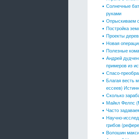
Солнечные бат
руками
Опрыскиваем с
Постройка земл
Проекты дерев
Новая операция 
Полезные кома
Андрей дудчен
примеров из и
Спасо-преобра
Благая весть м
ессеев) Истинн
Сколько зараб
Майкл Фелпс (M
Часто задавае
Научно-исслед
грибов (рефер
Волошин макси