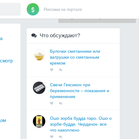
Реклама на портале
Для любых предложений по
сайту: artist71@cp9.ru
Что обсуждают?
ка
Булочки сметанники или
ватрушки со сметанным
осмотр
кремом
Свечи Гексикон при
беременности – показания и
применение
Ошо зорба будда таро. Ошо о
дом
зорбе-будде. Чердачок- все
что накоплено