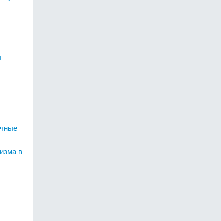
ы
очные
изма в