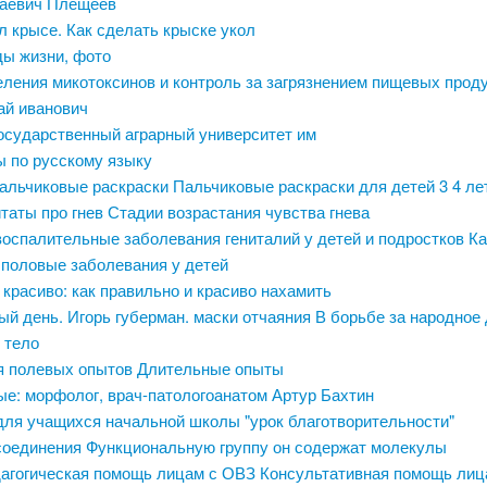
лаевич Плещеев
л крысе. Как сделать крыске укол
ды жизни, фото
ления микотоксинов и контроль за загрязнением пищевых прод
ай иванович
государственный аграрный университет им
ы по русскому языку
альчиковые раскраски Пальчиковые раскраски для детей 3 4 ле
аты про гнев Стадии возрастания чувства гнева
оспалительные заболевания гениталий у детей и подростков Ка
половые заболевания у детей
красиво: как правильно и красиво нахамить
ый день. Игорь губерман. маски отчаяния В борьбе за народное 
 тело
я полевых опытов Длительные опыты
е: морфолог, врач-патологоанатом Артур Бахтин
для учащихся начальной школы "урок благотворительности"
соединения Функциональную группу он содержат молекулы
агогическая помощь лицам с ОВЗ Консультативная помощь лиц