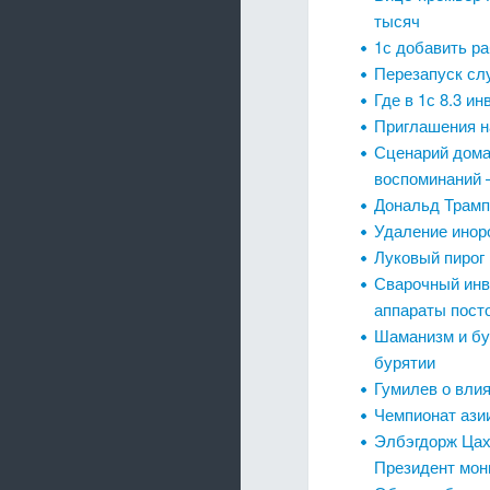
тысяч
1с добавить ра
Перезапуск сл
Где в 1с 8.3 и
Приглашения н
Сценарий дома
воспоминаний –
Дональд Трамп
Удаление инор
Луковый пирог 
Сварочный инв
аппараты посто
Шаманизм и бу
бурятии
Гумилев о влия
Чемпионат ази
Элбэгдорж Цах
Президент мон