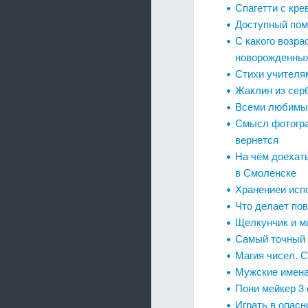
Спагетти с кре
Доступный помо
С какого возра
новорожденных
Стихи учителя
Жаклин из сер
Всеми любимый
Смысл фотограф
вернется
На чём доехать
в Смоленске
Хранениеи исп
Что делает пов
Щелкунчик и 
Самый точный 
Магия чисел. С
Мужские имена
Пони мейкер 3 
Играть в опасн