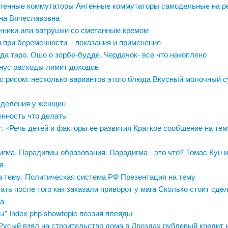
тенные коммутаторы Антенные коммутаторы самодельные на р
на Вячеславовна
нники или ватрушки со сметанным кремом
 при беременности – показания и применение
а таро. Ошо о зорбе-будде. Чердачок- все что накоплено
нус расходы лимит доходов
с рисом: несколько вариантов этого блюда Вкусный молочный с
деления у женщин
енность что делать
: «Речь детей и факторы ее развития Краткое сообщение на тем
гма. Парадигмы образования. Парадигма - это что? Томас Кун и
я
а тему: Политическая система РФ Презентация на тему
ать после того как заказали приворот у мага Сколько стоит сдел
та
" Index php showtopic поэзия плеяды
Русый взял на строительство дома в Дроздах рублевый кредит 