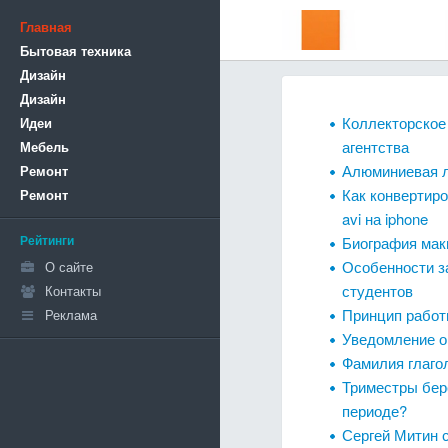
Главная
Бытовая техника
Дизайн
Дизайн
Коллекторское
Идеи
агентства
Мебель
Алюминиевая л
Ремонт
Как конвертиро
Ремонт
avi на iphone
Рейтинги
Биография мак
Особенности з
О сайте
студентов
Контакты
Принцип работ
Реклама
Уведомление о
Фамилия глагол
Триместры бере
периоде?
Сергей Митин 