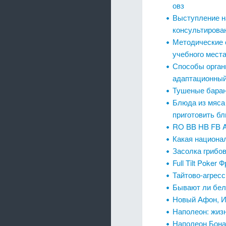
овз
Выступление на
консультирован
Методические 
учебного мест
Способы орган
адаптационный
Тушеные баран
Блюда из мяса
приготовить б
RO BB HB FB A
Какая национал
Засолка грибов
Full Tilt Poker 
Тайтово-агрес
Бывают ли бел
Новый Афон, Ив
Наполеон: жиз
Наполеон Бона