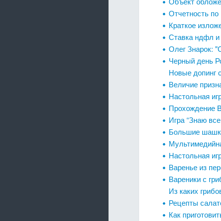
Объект обложе
Отчетность по 
Краткое излож
Ставка ндфл и
Олег Знарок: 
Черный день Р
Новые допинг 
Величие призн
Настольная игр
Прохождение B
Игра “Знаю вс
Большие шашк
Мультимедийна
Настольная иг
Варенье из пер
Вареники с гр
Из каких грибо
Рецепты салат
Как приготовит