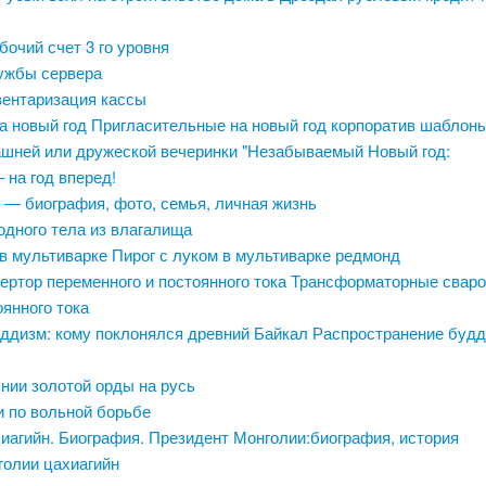
бочий счет 3 го уровня
ужбы сервера
нвентаризация кассы
а новый год Пригласительные на новый год корпоратив шаблон
шней или дружеской вечеринки "Незабываемый Новый год:
 на год вперед!
 — биография, фото, семья, личная жизнь
одного тела из влагалища
в мультиварке Пирог с луком в мультиварке редмонд
ертор переменного и постоянного тока Трансформаторные свар
янного тока
ддизм: кому поклонялся древний Байкал Распространение будд
нии золотой орды на русь
и по вольной борьбе
иагийн. Биография. Президент Монголии:биография, история
голии цахиагийн